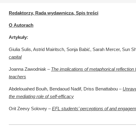
Redaktorzy, Rada wydawnicza, Spis treści
O Autorach
Artykuły:
Giulia Sulis, Astrid Mairitsch, Sonja Babić, Sarah Mercer, Sun S
capital
Joanna Zawodniak –
The implications of metaphorical reflectio
teachers
Abdelouahed Bouih, Bendaoud Nadif, Driss Benattabou –
Unrave
the mediating role of self-efficacy
Orit Zeevy Solovey –
EFL students’ perceptions of and engagem
2023-
02-