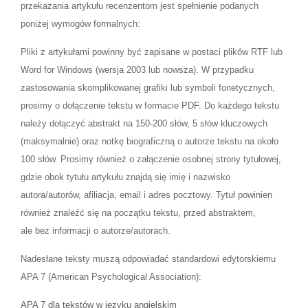
przekazania artykułu recenzentom jest spełnienie podanych
poniżej wymogów formalnych:
Pliki z artykułami powinny być zapisane w postaci plików RTF lub
Word for Windows (wersja 2003 lub nowsza). W przypadku
zastosowania skomplikowanej grafiki lub symboli fonetycznych,
prosimy o dołączenie tekstu w formacie PDF. Do każdego tekstu
należy dołączyć abstrakt na 150-200 słów, 5 słów kluczowych
(maksymalnie) oraz notkę biograficzną o autorze tekstu na około
100 słów. Prosimy również o załączenie osobnej strony tytułowej,
gdzie obok tytułu artykułu znajdą się imię i nazwisko
autora/autorów, afiliacja, email i adres pocztowy. Tytuł powinien
również znaleźć się na początku tekstu, przed abstraktem,
ale bez informacji o autorze/autorach.
Nadesłane teksty muszą odpowiadać standardowi edytorskiemu
APA 7 (American Psychological Association):
APA 7 dla tekstów w języku angielskim