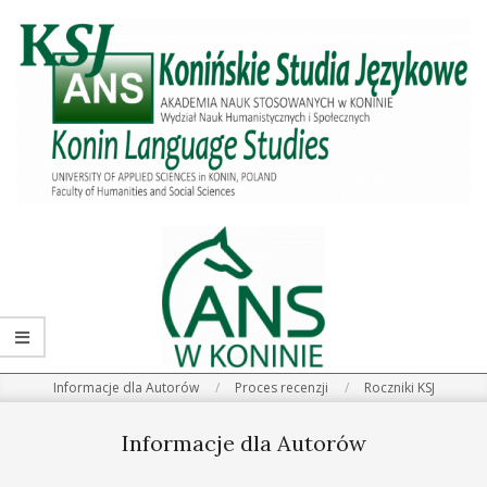
Skip
Primary
to
Navigation
content
Menu
Informacje dla Autorów
Proces recenzji
Roczniki KSJ
Informacje dla Autorów