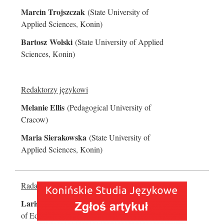
Marcin Trojszczak
(State University of
Applied Sciences, Konin)
Bartosz
Wolski
(State University of Applied
Sciences, Konin)
Redaktorzy językowi
Melanie Ellis
(Pedagogical University of
Cracow)
Maria Sierakowska
(State University of
Applied Sciences, Konin)
2015-
Rada Wydawnicza
04-
25
Larissa Aronin
(Oranim Academic College
of Education, Haifa, Israel)