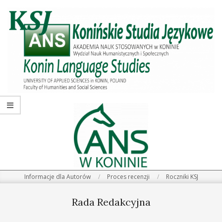
Skip
Primary
to
Navigation
content
Menu
Informacje dla Autorów
Proces recenzji
Roczniki KSJ
Rada Redakcyjna